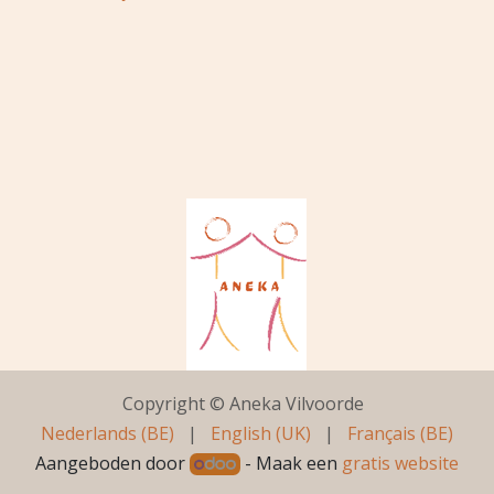
Copyright © Aneka Vilvoorde
Nederlands (BE)
|
English (UK)
|
Français (BE)
Aangeboden door
- Maak een
gratis website